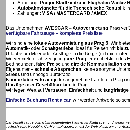
Abholung:
Prager Stadtzentrum
,
Flughafen Václav 
Autobahnvignette für die Tschechische Republik
in
Zahlungen:
VISA / MASTERCARD / AMEX
Das Unternehmen
AVESCAR – Autovermietung Prag
verf
verfügbare Fahrzeuge – komplette Preisliste
Wir sind eine
lokale Autovermietung aus Prag 6
. Wir biet
Automatik‑
oder
Schaltgetriebe
, ideal für Reisen mit
bis z
Urlaube am Meer oder Ausflüge in die Berge (mit minimalen 
Wir vermieten Fahrzeuge in
ganz Prag
, einschließlich des
F
Bedingungen,
faire Preise
und
direkte Kommunikation ohn
Eigentümer –
schnelle Absprachen
, keine anonyme Unters
Stress
und unnötige Bürokratie.
Komfortable Fahrzeuge
für angenehme Fahrten in Prag un
Umzüge
oder
Geschäftsreisen
in Prag.
Wir legen Wert auf
Vertrauen
,
Einfachheit
und
langfristig
Einfache Buchung Rent a car
, wir werden Antworte so sch
CarRentalPrague.com ist Ihr kompetenter Partner für Mietwagen und vieles me
Tschechische Republik, CarRentalPrague.com ist der Web-Platz, um Ihre Reise 