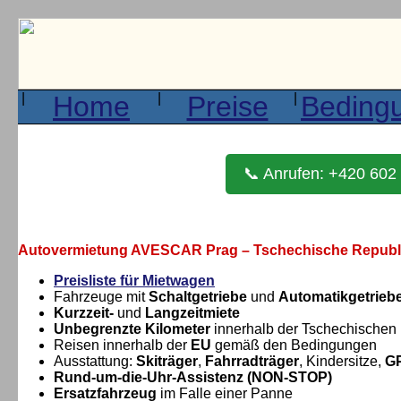
|
Home
|
Preise
|
Beding
📞 Anrufen: +420 602
Autovermietung AVESCAR Prag – Tschechische Republ
Preisliste für Mietwagen
Fahrzeuge mit
Schaltgetriebe
und
Automatikgetrieb
Kurzzeit‑
und
Langzeitmiete
Unbegrenzte Kilometer
innerhalb der Tschechischen
Reisen innerhalb der
EU
gemäß den Bedingungen
Ausstattung:
Skiträger
,
Fahrradträger
, Kindersitze,
GP
Rund‑um‑die‑Uhr‑Assistenz (NON‑STOP)
Ersatzfahrzeug
im Falle einer Panne